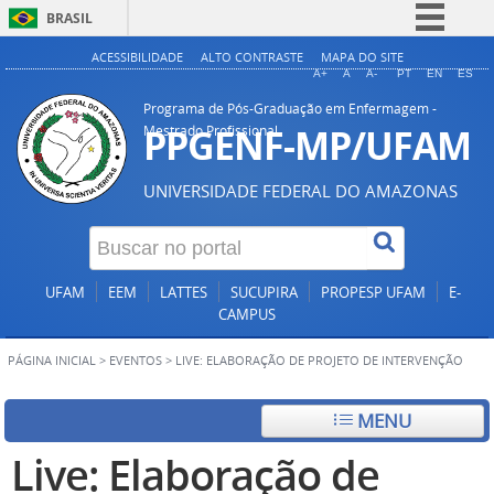
BRASIL
Simplifique!
ACESSIBILIDADE
ALTO CONTRASTE
MAPA DO SITE
A+
A
A-
PT
EN
ES
Comunica BR
Programa de Pós-Graduação em Enfermagem -
Participe
PPGENF-MP/UFAM
Mestrado Profissional
Acesso à informação
UNIVERSIDADE FEDERAL DO AMAZONAS
Legislação
Canais
UFAM
EEM
LATTES
SUCUPIRA
PROPESP UFAM
E-
CAMPUS
PÁGINA INICIAL
>
EVENTOS
>
LIVE: ELABORAÇÃO DE PROJETO DE INTERVENÇÃO
MENU
Live: Elaboração de