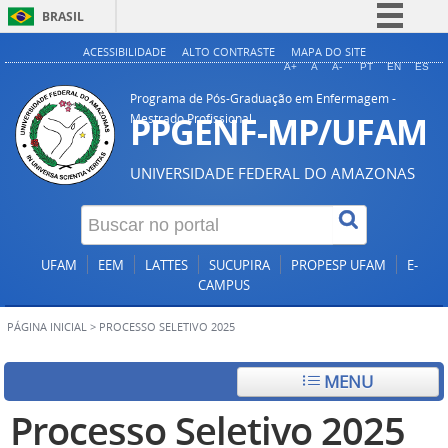
BRASIL
Simplifique!
ACESSIBILIDADE
ALTO CONTRASTE
MAPA DO SITE
A+
A
A-
PT
EN
ES
Comunica BR
Programa de Pós-Graduação em Enfermagem -
Participe
PPGENF-MP/UFAM
Mestrado Profissional
Acesso à informação
UNIVERSIDADE FEDERAL DO AMAZONAS
Legislação
Canais
UFAM
EEM
LATTES
SUCUPIRA
PROPESP UFAM
E-
CAMPUS
PÁGINA INICIAL
>
PROCESSO SELETIVO 2025
MENU
Processo Seletivo 2025