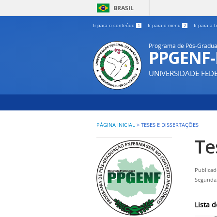
BRASIL
Ir para o conteúdo
1
Ir para o menu
2
Ir para a
Programa de Pós-Gradua
PPGENF
UNIVERSIDADE FE
PÁGINA INICIAL
>
TESES E DISSERTAÇÕES
Te
Publicad
Segunda,
Lista 