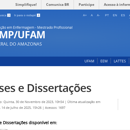
Simplifique!
Comunica BR
Participe
Acesso à infor
 busca
3
Ir para o rodapé
4
A+
A
A-
PT
EN
ES
ção em Enfermagem - Mestrado Profissional
-MP/UFAM
DERAL DO AMAZONAS
UFAM
EEM
LATTES
ses e Dissertações
o: Quinta, 30 de Novembro de 2023, 10h54
|
Última atualização em
 14 de Julho de 2025, 15h26
|
Acessos: 1697
de Dissertações disponível em: