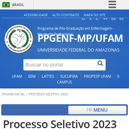
BRASIL
Simplifique!
ACESSIBILIDADE
ALTO CONTRASTE
MAPA DO SITE
A+
A
A-
PT
EN
ES
Comunica BR
Programa de Pós-Graduação em Enfermagem -
Participe
PPGENF-MP/UFAM
Mestrado Profissional
Acesso à informação
UNIVERSIDADE FEDERAL DO AMAZONAS
Legislação
Canais
UFAM
EEM
LATTES
SUCUPIRA
PROPESP UFAM
E-
CAMPUS
PÁGINA INICIAL
>
PROCESSO SELETIVO 2023
MENU
Processo Seletivo 2023