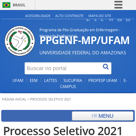
BRASIL
Simplifique!
ACESSIBILIDADE
ALTO CONTRASTE
MAPA DO SITE
A+
A
A-
PT
EN
ES
Comunica BR
Programa de Pós-Graduação em Enfermagem -
Participe
PPGENF-MP/UFAM
Mestrado Profissional
Acesso à informação
UNIVERSIDADE FEDERAL DO AMAZONAS
Legislação
Canais
UFAM
EEM
LATTES
SUCUPIRA
PROPESP UFAM
E-
CAMPUS
PÁGINA INICIAL
>
PROCESSO SELETIVO 2021
MENU
Processo Seletivo 2021