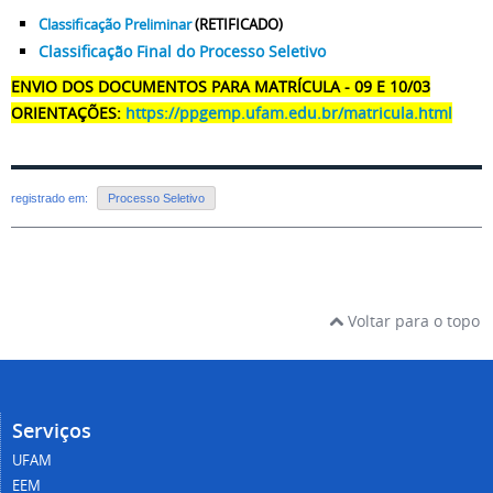
Classificação Preliminar
(RETIFICADO)
Classificação Final do Processo Seletivo
ENVIO DOS DOCUMENTOS PARA MATRÍCULA - 09 E 10/03
ORIENTAÇÕES:
https://ppgemp.ufam.edu.br/matricula.html
registrado em:
Processo Seletivo
Voltar para o topo
Serviços
UFAM
EEM