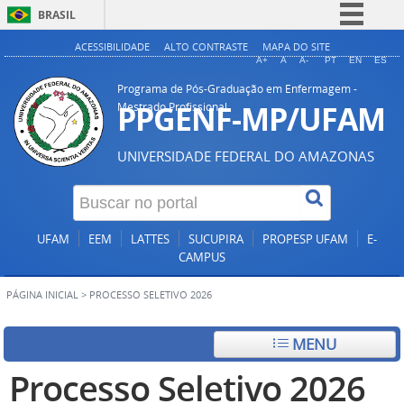
BRASIL
Simplifique!
ACESSIBILIDADE
ALTO CONTRASTE
MAPA DO SITE
A+
A
A-
PT
EN
ES
Comunica BR
Programa de Pós-Graduação em Enfermagem -
Participe
PPGENF-MP/UFAM
Mestrado Profissional
Acesso à informação
UNIVERSIDADE FEDERAL DO AMAZONAS
Legislação
Canais
UFAM
EEM
LATTES
SUCUPIRA
PROPESP UFAM
E-
CAMPUS
PÁGINA INICIAL
>
PROCESSO SELETIVO 2026
MENU
Processo Seletivo 2026