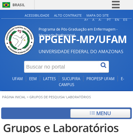
BRASIL
Simplifique!
ACESSIBILIDADE
ALTO CONTRASTE
MAPA DO SITE
A+
A
A-
PT
EN
ES
Comunica BR
Programa de Pós-Graduação em Enfermagem -
Participe
PPGENF-MP/UFAM
Mestrado Profissional
Acesso à informação
UNIVERSIDADE FEDERAL DO AMAZONAS
Legislação
Canais
UFAM
EEM
LATTES
SUCUPIRA
PROPESP UFAM
E-
CAMPUS
PÁGINA INICIAL
>
GRUPOS DE PESQUISA/ LABORATÓRIOS
MENU
Grupos e Laboratórios