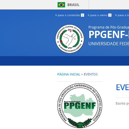
BRASIL
Ir para o conteúdo
1
Ir para o menu
2
Ir para a
Programa de Pós-Gradua
PPGENF
UNIVERSIDADE FE
PÁGINA INICIAL
>
EVENTOS
EV
Escrito 