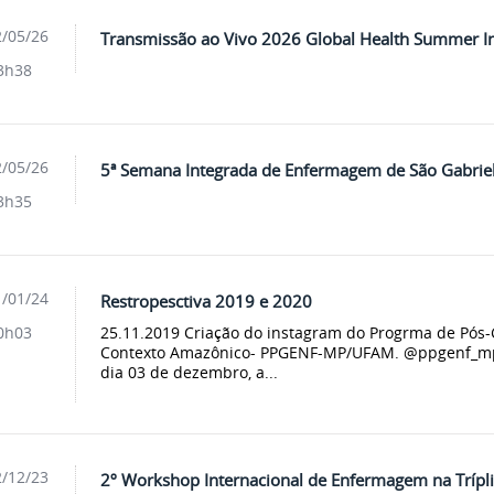
/05/26
Transmissão ao Vivo 2026 Global Health Summer In
3h38
/05/26
5ª Semana Integrada de Enfermagem de São Gabriel
3h35
/01/24
Restropesctiva 2019 e 2020
25.11.2019 Criação do instagram do Progrma de Pó
0h03
Contexto Amazônico- PPGENF-MP/UFAM. @ppgenf_m
dia 03 de dezembro, a...
/12/23
2º Workshop Internacional de Enfermagem na Tríplic