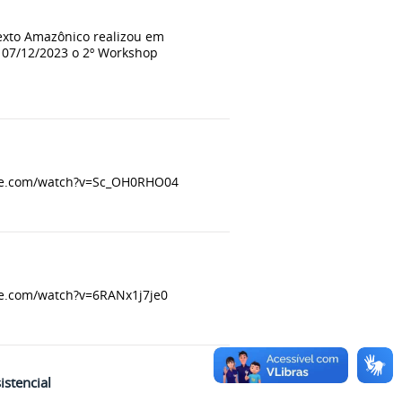
xto Amazônico realizou em
e 07/12/2023 o 2º Workshop
tube.com/watch?v=Sc_OH0RHO04
tube.com/watch?v=6RANx1j7je0
istencial