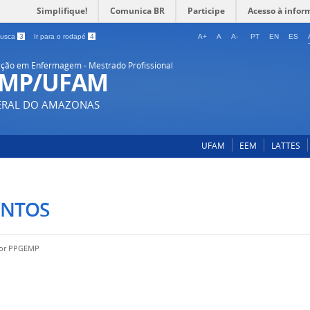
Simplifique!
Comunica BR
Participe
Acesso à infor
 busca
3
Ir para o rodapé
4
A+
A
A-
PT
EN
ES
ção em Enfermagem - Mestrado Profissional
-MP/UFAM
DERAL DO AMAZONAS
UFAM
EEM
LATTES
ENTOS
por
PPGEMP