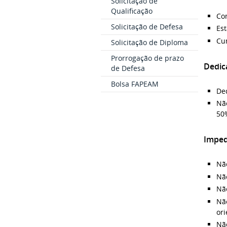
Solicitação de
Qualificação
Co
Solicitação de Defesa
Es
Cu
Solicitação de Diploma
Prorrogação de prazo
Dedic
de Defesa
Bolsa FAPEAM
Ded
Nã
50%
Impe
Nã
Não
Não
Nã
ori
Não