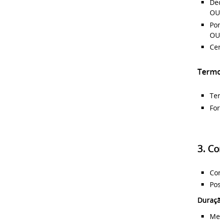
Dec
OU
Po
OU
Cer
Termo
Te
Fo
3. Co
Con
Pos
Duraç
Me