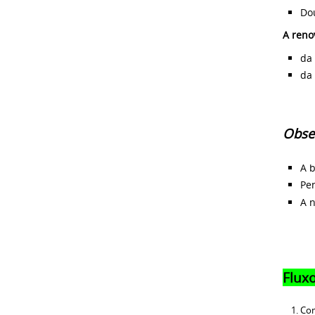
Do
A reno
da
da
Obse
A 
Pe
A n
Flux
Com