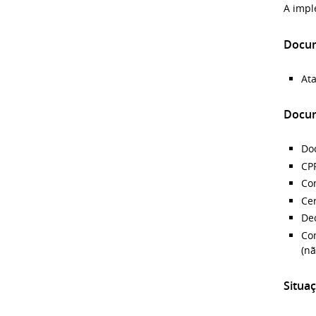
A impl
Docum
Ata
Docum
Doc
CPF
Co
Cer
Dec
Co
(nã
Situaç