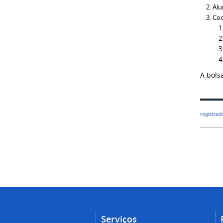
Alu
Coo
A bols
registra
Serviços