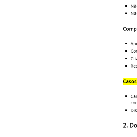
Não
Nã
Compr
Apr
Co
Cit
Re
Casos
Ca
co
Dis
2. D