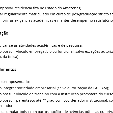
mprovar residência fixa no Estado do Amazonas;
tar regularmente matriculado em curso de pós-graduação stricto s
mprir as exigências acadêmicas e manter desempenho satisfatório
ação
icar-se às atividades acadêmicas e de pesquisa;
o possuir vínculo empregatício ou funcional, salvo exceções auto
 da bolsa).
dimentos
o ser aposentado;
 integrar sociedade empresarial (salvo autorização da FAPEAM);
 possuir vínculo de trabalho com a instituição promotora do curso
o possuir parentesco até 4º grau com coordenador institucional, 
entador;
 acumular bolsa com outros auxílios de agências públicas ou priv