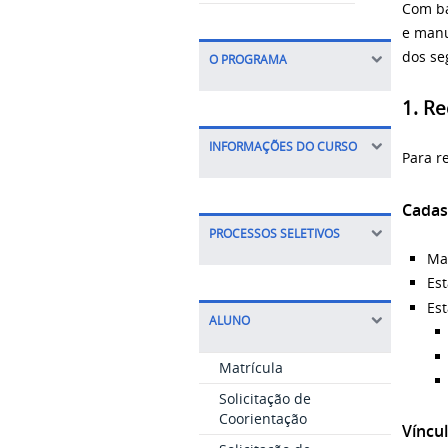
Com ba
e manu
dos se
O PROGRAMA
1. R
INFORMAÇÕES DO CURSO
Para r
Cadas
PROCESSOS SELETIVOS
Man
Es
Es
ALUNO
Matrícula
Solicitação de
Coorientação
Víncu