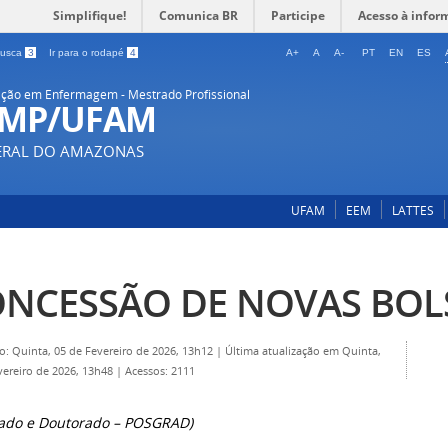
Simplifique!
Comunica BR
Participe
Acesso à infor
 busca
3
Ir para o rodapé
4
A+
A
A-
PT
EN
ES
ção em Enfermagem - Mestrado Profissional
-MP/UFAM
DERAL DO AMAZONAS
UFAM
EEM
LATTES
NCESSÃO DE NOVAS BOL
o: Quinta, 05 de Fevereiro de 2026, 13h12
|
Última atualização em Quinta,
vereiro de 2026, 13h48
|
Acessos: 2111
ado e Doutorado – POSGRAD)