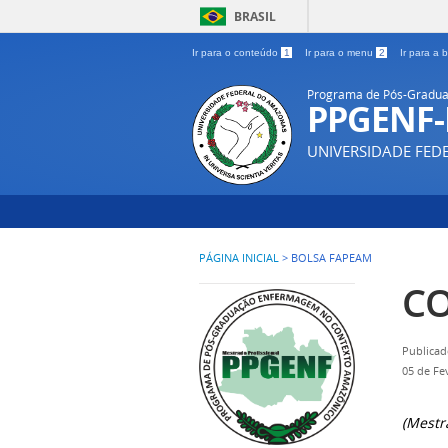
BRASIL
Ir para o conteúdo
1
Ir para o menu
2
Ir para a
Programa de Pós-Gradua
PPGENF
UNIVERSIDADE FE
PÁGINA INICIAL
>
BOLSA FAPEAM
CO
Publicad
05 de Fe
(Mestr