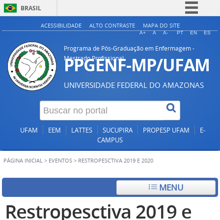
BRASIL
Simplifique!
ACESSIBILIDADE
ALTO CONTRASTE
MAPA DO SITE
A+
A
A-
PT
EN
ES
Comunica BR
Programa de Pós-Graduação em Enfermagem -
Participe
PPGENF-MP/UFAM
Mestrado Profissional
Acesso à informação
UNIVERSIDADE FEDERAL DO AMAZONAS
Legislação
Canais
UFAM
EEM
LATTES
SUCUPIRA
PROPESP UFAM
E-
CAMPUS
PÁGINA INICIAL
>
EVENTOS
>
RESTROPESCTIVA 2019 E 2020
MENU
Restropesctiva 2019 e