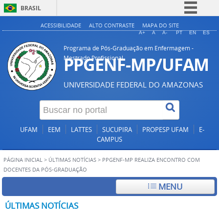
BRASIL
Simplifique!
ACESSIBILIDADE
ALTO CONTRASTE
MAPA DO SITE
A+
A
A-
PT
EN
ES
Comunica BR
Programa de Pós-Graduação em Enfermagem -
Participe
PPGENF-MP/UFAM
Mestrado Profissional
Acesso à informação
UNIVERSIDADE FEDERAL DO AMAZONAS
Legislação
Canais
UFAM
EEM
LATTES
SUCUPIRA
PROPESP UFAM
E-
CAMPUS
PÁGINA INICIAL
>
ÚLTIMAS NOTÍCIAS
>
PPGENF-MP REALIZA ENCONTRO COM
DOCENTES DA PÓS-GRADUAÇÃO
MENU
ÚLTIMAS NOTÍCIAS