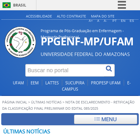
BRASIL
Simplifique!
ACESSIBILIDADE
ALTO CONTRASTE
MAPA DO SITE
A+
A
A-
PT
EN
ES
Comunica BR
Programa de Pós-Graduação em Enfermagem -
Participe
PPGENF-MP/UFAM
Mestrado Profissional
Acesso à informação
UNIVERSIDADE FEDERAL DO AMAZONAS
Legislação
Canais
UFAM
EEM
LATTES
SUCUPIRA
PROPESP UFAM
E-
CAMPUS
PÁGINA INICIAL
>
ÚLTIMAS NOTÍCIAS
>
NOTA DE ESCLARECIMENTO - RETIFICAÇÃO
DA CLASSIFICAÇÃO FINAL PRELIMINAR DO EDITAL 085/2025
MENU
ÚLTIMAS NOTÍCIAS